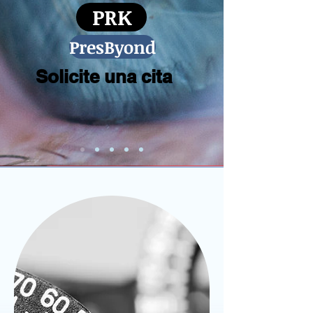
PRK
PresByond
Solicite una cita