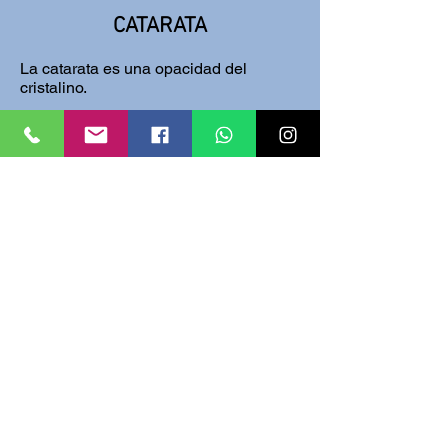
CATARATA
La catarata es una opacidad del
cristalino.
Es la
causa #2
de discapacidad visual
según la Organización Mundial de la
Salud.
Al causar molestias visuales
que interfieren con actividades
cotidianas, puede ser momento de una
cirugía.
+ INFO